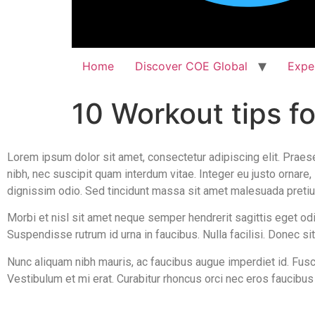
Home
Discover COE Global
Expe
10 Workout tips fo
Lorem ipsum dolor sit amet, consectetur adipiscing elit. Praes
nibh, nec suscipit quam interdum vitae. Integer eu justo ornare,
dignissim odio. Sed tincidunt massa sit amet malesuada preti
Morbi et nisl sit amet neque semper hendrerit sagittis eget odi
Suspendisse rutrum id urna in faucibus. Nulla facilisi. Donec sit
Nunc aliquam nibh mauris, ac faucibus augue imperdiet id. Fusc
Vestibulum et mi erat. Curabitur rhoncus orci nec eros faucibu