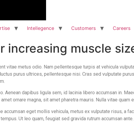
rtise
Intellegence
Customers
Careers
r increasing muscle siz
ent vitae metus odio. Nam pellentesque turpis at vehicula vulput
 luctus purus ultrices, pellentesque nisi. Cras sed vulputate puru
um.
o. Aenean dapibus ligula sem, id lacinia libero accumsan in. Maec
 amet ornare magna, sit amet pharetra mauris. Nulla vitae quam et 
e accumsan eget mollis vehicula, metus ex vulputate risus, a fac
s tempus. Ut leo quam, feugiat sed gravida rutrum accumsan ante.