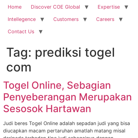
Home
Discover COE Global
Expertise
Intellegence
Customers
Careers
Contact Us
Tag:
prediksi togel
com
Togel Online, Sebagian
Penyeberangan Merupakan
Sesosok Hartawan
Judi beres Togel Online adalah sepadan judi yang bisa
diucapkan macam pertaruhan amatlah matang misal