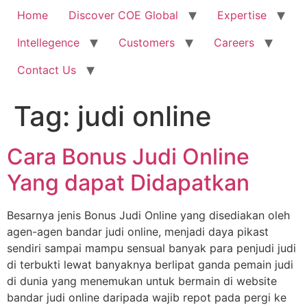
Home
Discover COE Global
Expertise
Intellegence
Customers
Careers
Contact Us
Tag:
judi online
Cara Bonus Judi Online
Yang dapat Didapatkan
Besarnya jenis Bonus Judi Online yang disediakan oleh
agen-agen bandar judi online, menjadi daya pikast
sendiri sampai mampu sensual banyak para penjudi judi
di terbukti lewat banyaknya berlipat ganda pemain judi
di dunia yang menemukan untuk bermain di website
bandar judi online daripada wajib repot pada pergi ke