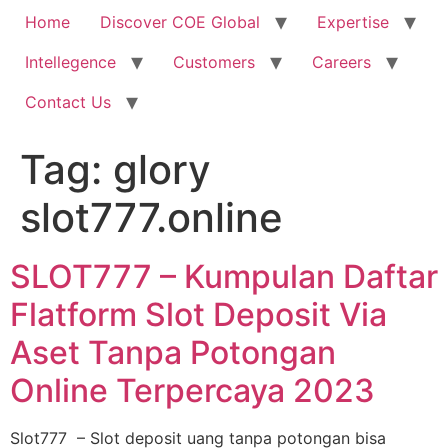
Home
Discover COE Global
Expertise
Intellegence
Customers
Careers
Contact Us
Tag:
glory
slot777.online
SLOT777 – Kumpulan Daftar
Flatform Slot Deposit Via
Aset Tanpa Potongan
Online Terpercaya 2023
Slot777 – Slot deposit uang tanpa potongan bisa