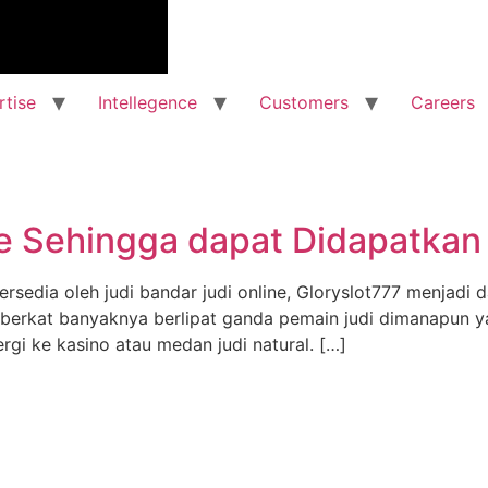
rtise
Intellegence
Customers
Careers
ne Sehingga dapat Didapatkan
ersedia oleh judi bandar judi online, Gloryslot777 menjad
 berkat banyaknya berlipat ganda pemain judi dimanapun 
rgi ke kasino atau medan judi natural. […]