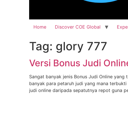
Home
Discover COE Global
Expe
Tag:
glory 777
Versi Bonus Judi Onli
Sangat banyak jenis Bonus Judi Online yang t
banyak para petaruh judi yang mana terbukti
judi online daripada sepatutnya repot guna pe