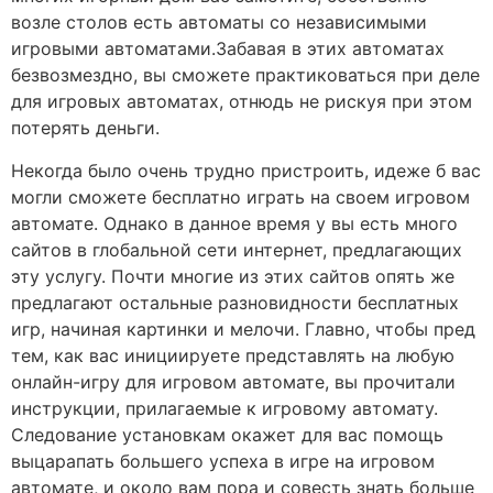
возле столов есть автоматы со независимыми
игровыми автоматами.Забавая в этих автоматах
безвозмездно, вы сможете практиковаться при деле
для игровых автоматах, отнюдь не рискуя при этом
потерять деньги.
Некогда было очень трудно пристроить, идеже б вас
могли сможете бесплатно играть на своем игровом
автомате. Однако в данное время у вы есть много
сайтов в глобальной сети интернет, предлагающих
эту услугу. Почти многие из этих сайтов опять же
предлагают остальные разновидности бесплатных
игр, начиная картинки и мелочи. Главно, чтобы пред
тем, как вас инициируете представлять на любую
онлайн-игру для игровом автомате, вы прочитали
инструкции, прилагаемые к игровому автомату.
Следование установкам окажет для вас помощь
выцарапать большего успеха в игре на игровом
автомате, и около вам пора и совесть знать больше