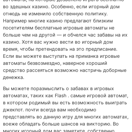
во здешных казино. Особенно, если игорный дом
отнюдь не изменило собственную политику.
Например многие казино предлагают близким
посетителям бесплатные игровые автоматы не
больше чем на другой — и обчелся час забавы на их
казино. Хотя вас нужно вести во игорный дом
время, чтобы претендовать на это предписание.
Если вы можете выступать на приманка игровые
автоматы безвозмездно, наверное хороший
средство рассеяться возможно настричь доборные
денежка.
Вы можете поразмыслить о забавах в игровых
автоматах, таких как Flash . самые игровой автомат,
в котором родимый вы есть возможность выиграть
джекпот. почти всегда вам необходимо
представлять во данную игру для многих автоматах,
воеже обладать больше шансов на викторию. Во
многих игорный дом вас заметите, собственно