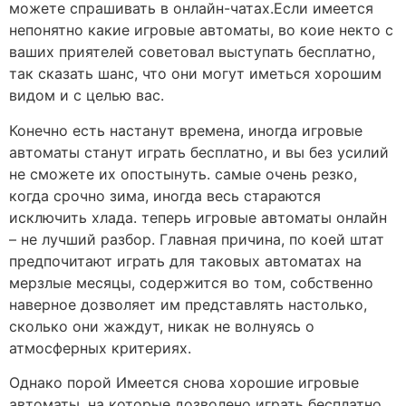
можете спрашивать в онлайн-чатах.Если имеется
непонятно какие игровые автоматы, во коие некто с
ваших приятелей советовал выступать бесплатно,
так сказать шанс, что они могут иметься хорошим
видом и с целью вас.
Конечно есть настанут времена, иногда игровые
автоматы станут играть бесплатно, и вы без усилий
не сможете их опостынуть. самые очень резко,
когда срочно зима, иногда весь стараются
исключить хлада. теперь игровые автоматы онлайн
– не лучший разбор. Главная причина, по коей штат
предпочитают играть для таковых автоматах на
мерзлые месяцы, содержится во том, собственно
наверное дозволяет им представлять настолько,
сколько они жаждут, никак не волнуясь о
атмосферных критериях.
Однако порой Имеется снова хорошие игровые
автоматы, на которые дозволено играть бесплатно