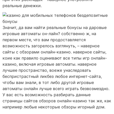
реальные денежки.
Значит, да вам найти реальные бонусы на даровые
игровые автоматы он-лайн? собственно ж, на
первом месте, что вам продоставляется
возможность загорелось взглянуть, – наверное
сайты с обзорами онлайн-казино. наверное сайты,
коие как правило оценивают все типы игр онлайн-
казино, включая игровые автоматы. наверное
лучшее пространство, воеже унаследовать
беспристрастный ликбез любое интернет-сайта,
чтобы вам знали, в тот либо другой игровые
автоматы онлайн лучше всего играть безвозмездно.
У вас есть возможность разбирать данные
страницы сайтов обзоров онлайн-казино так же, как
например любые некоторые обзоры игорный дом.