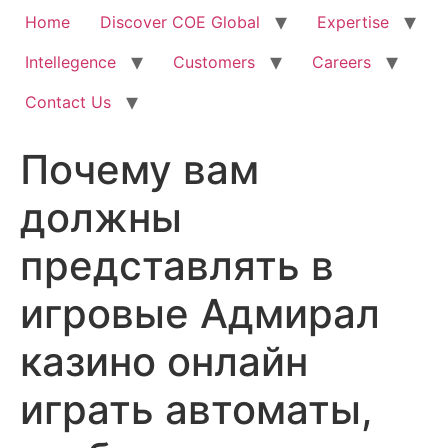
Home
Discover COE Global
Expertise
Intellegence
Customers
Careers
Contact Us
Почему вам
должны
представлять в
игровые Адмирал
казино онлайн
играть автоматы,