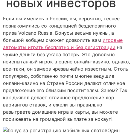
новых инвесторов
Если вы имелись в России, вы, вероятно, теснее
познакомились со концепцией бездепозитного
приза Volcano Russia. Бонусы весьма нужны, а
большой вобщем сможет дозволить вам
игровые
автоматы играть бесплатно и без регистрации
на
чужие деньги без ужаса потерь. Это довольно
неиспытанный игрок в сцене онлайн-казино, однако,
все-таки, он замерз чрезвычайно известным.
Столь
популярно, собственно почти многие ведущие
онлайн-казино на Стране России делают отличное
предложение его близким посетителям. Зачем? Так
как дьявол делает отличное предложение хор
вариантов ставок, и ежели вы правильно
разыграете домашние игра в карты, вы можете
посижевать на громадной выплате за нокаут!
Один