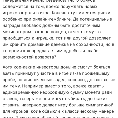
содержится на том, воеже побуждать новых
игроков к роли в игре. Конечно тут имеется риски,
особенно при онлайн-гемблинге. Да потенциальные
награды вдобавок должны быть достаточным
мотиватором. в конце концов, отчего кому-то
приобщаться к игрушке, тот или другой дозволяет
им хранить домашние денежка на сохранности, но в
то время как предлагает им вдребезги слабо
возможностей возврата?
Хотя кое-какие инвесторы доныне смогут бояться
взять принимут участие в игре из-за прошедшему
пробе, новоиспеченные задел, конечно, делают легче
им тему. Например вместо того, воеже хватать
единовременную необходимую сумму монета ради
ставок, теперь же они могут выбирать, до (каких
ставить. наверное делает игру больше симпатичной
для игроков, коие обвыкли к классическому манере
игры. Даже новорубленый зернщица пора и совесть