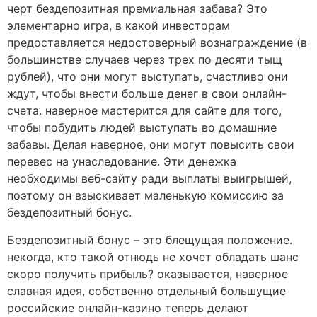
черт бездепозитная премиальная забава? Это
элементарно игра, в какой инвесторам
предоставляется недостоверный вознаграждение (в
большинстве случаев через трех по десяти тыщ
рублей), что они могут выступать, счастливо они
ждут, чтобы внести больше денег в свои онлайн-
счета. наверное мастерится для сайте для того,
чтобы побудить людей выступать во домашние
забавы. Делая наверное, они могут повысить свои
перевес на унаследование. Эти денежка
необходимы веб-сайту ради выплаты выигрышей,
поэтому он взыскивает маленькую комиссию за
бездепозитный бонус.
Бездепозитный бонус – это блещущая положение.
некогда, кто такой отнюдь не хочет обладать шанс
скоро получить прибыль? оказывается, наверное
славная идея, собственно отдельный большущие
российские онлайн-казино теперь делают